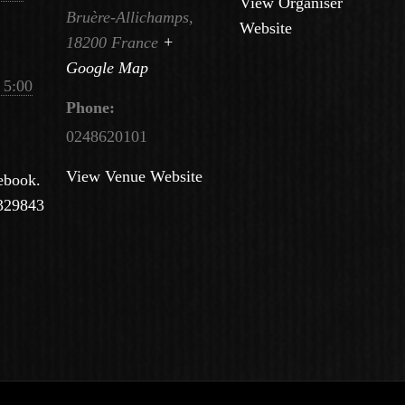
View Organiser
Bruère-Allichamps
,
Website
18200
France
+
Google Map
 5:00
Phone:
0248620101
View Venue Website
ebook.
329843