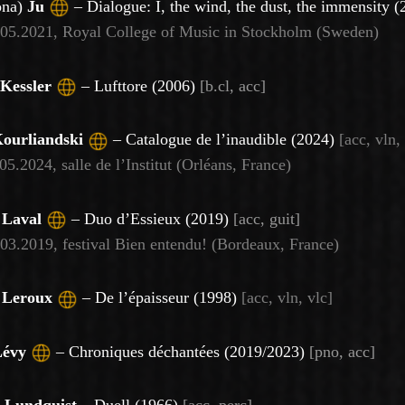
ona)
Ju
– Dialogue: I, the wind, the dust, the immensity 
05.2021,
Royal College of Music in Stockholm (Sweden)
Kessler
–
Lufttore (2006)
[
b.cl, acc]
ourliandski
– Catalogue de l’inaudible (2024)
[acc, vln, 
.05.2024, salle de l’Institut (Orléans, France)
e
Laval
–
Duo d’Essieux (2019)
[acc, guit]
03.2019, festival Bien entendu! (Bordeaux, France)
e
Leroux
– De l’épaisseur (1998)
[acc, vln, vlc]
Lévy
– Chroniques déchantées (2019/2023)
[pno, acc]