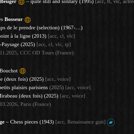
Beuger
– quite still and solitary (1995)
[acc, fl, vlc, actr
es
Bosseur
ps de le prendre (selection) (1967-…)
oint à la ligne (2013)
[acc, cl, vlc]
s-Paysage (2025)
[acc, cl, vlc, tp]
.11.2025, CCC OD Tours (France)
 Bouchot
e (deux fois) (2025)
[acc, voice]
etits plaisirs parisiens
(2025)
[acc, voice]
irabeau (deux fois) (2025)
[acc, voice]
.03.2026, Paris (France)
ge
– Chess pieces (1943)
[acc, Renaissance guit]