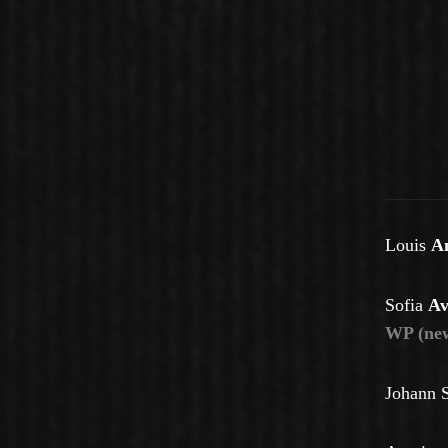
Louis
A
Sofia
A
WP (new
Johann 