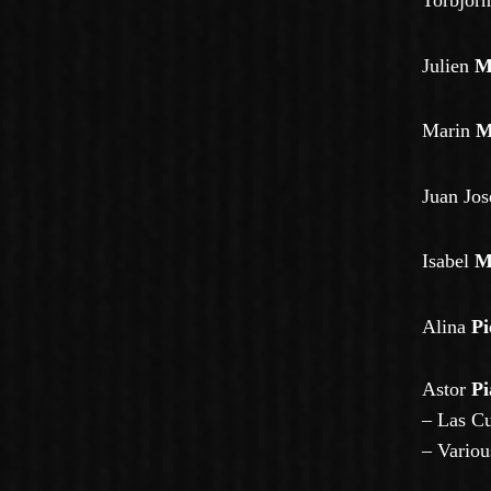
Torbjör
Julien
M
Marin
M
Juan Jo
Isabel
M
Alina
Pi
Astor
Pi
–
Las Cu
–
Variou