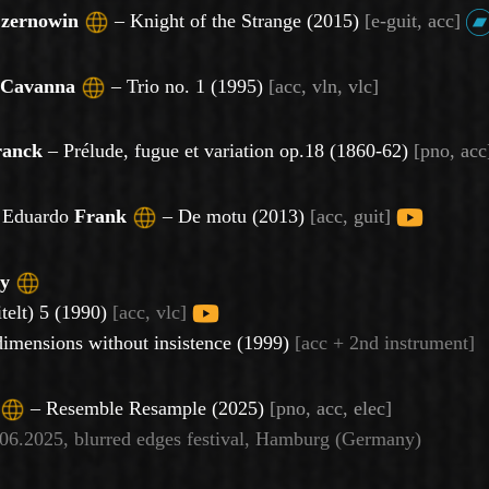
zernowin
–
Knight of the Strange
(2015)
[
e-guit, acc]
Cavanna
–
Trio no. 1 (1995)
[
acc, vln, vlc]
ranck
– Prélude, fugue et variation op.18 (1860-62)
[pno,
acc
 Eduardo
Frank
–
De motu (2013)
[
acc, guit]
y
itelt) 5 (1990)
[acc, vlc]
dimensions without insistence (1999)
[acc + 2nd instrument]
– Resemble Resample (2025)
[pno, acc, elec]
.06.2025, blurred edges festival, Hamburg (Germany)