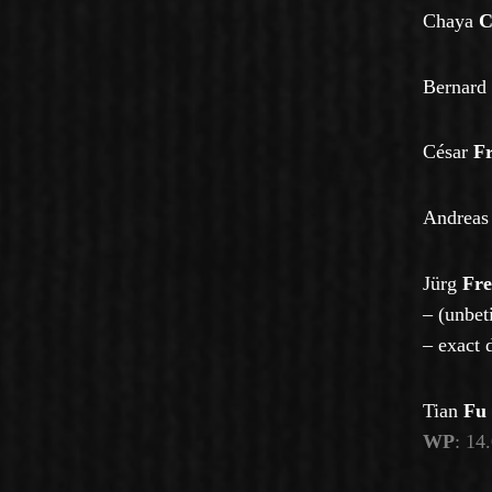
Chaya
C
Bernard
César
F
Andreas
Jürg
Fre
– (unbet
–
exact 
Tian
Fu
WP
: 14