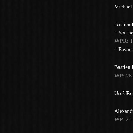
Michae
Bastien
– You n
WPR:
1
–
Pavana
Bastien
WP:
26.
Uroš
Ro
Alexand
WP
: 21