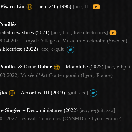
l
Pisaro-Liu
– here 2/1 (1996)
[acc, fl]
Pouillès
eeded new shoes (2021)
[acc, b.cl, live electronics]
9.04.2021,
Royal College of Music in Stockholm (Sweden)
 Electricæ (2022)
[acc, e-guit]
Pouillès
& Diane
Daher
– Monolithe (2022)
[acc, e-hp, 
03.2022, Musée d’Art Contemporain (Lyon, France)
jko
–
Accordica III (2009)
[
guit, acc]
re
Singier
– Deux miniatures (2022)
[acc, e-guit, sax]
.01.2022, festival Empreintes (CNSMD de Lyon, France)