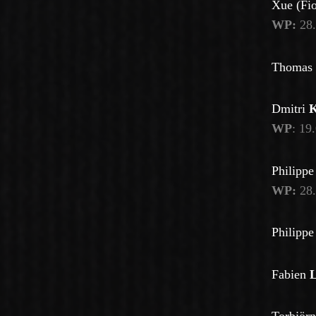
Xue (Fi
WP:
28.
Thomas
Dmitri
K
WP
: 19
Philipp
WP:
28.
Philipp
Fabien