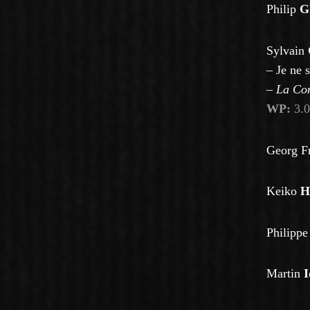
Philip
G
Sylvain
– Je ne 
–
La Con
WP:
3.0
Georg F
Keiko
H
Philipp
Martin