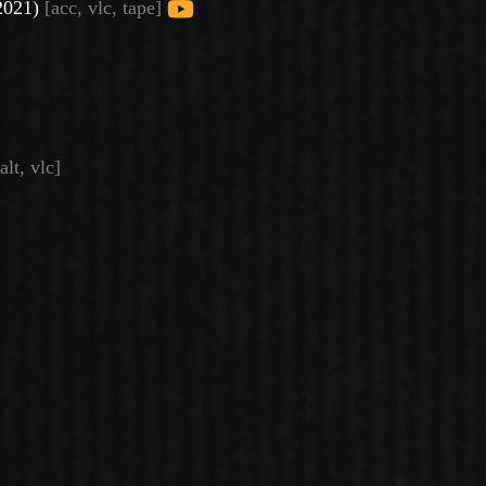
(2021)
[acc, vlc, tape]
alt, vlc]