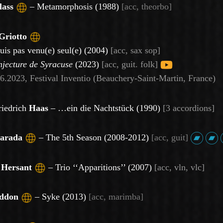
lass
– Metamorphosis (1988)
[acc, theorbo]
Griotto
suis pas venu(e) seul(e) (2004)
[
acc, sax sop]
jecture de Syracuse
(2023)
[acc, guit. folk]
6.2023, Festival Inventio (Beauchery-Saint-Martin, France)
riedrich
Haas
–
…ein die Nachtstück (1990)
[
3 accordions]
arada
– The 5th Season (2008-2012)
[acc, guit]
e
Hersant
–
Trio ‘‘Apparitions’’ (2007)
[
acc, vln, vlc]
Iddon
– Syke (2013)
[acc, marimba]