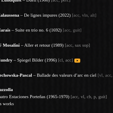
n
Lundquist
–
Duell
(1966)
[acc, perc]
alaussena
– De lignes impures (2022)
[acc, vln, alt]
arais
– Suite en trio no. 6 (1692)
[acc, guit]
sé
Mosalini
–
Aller et retour (1989)
[
acc, sax sop]
undry
–
Spiegel Bilder (1996)
[
cl, acc]
echowska-Pascal
– Ballade des valeurs d’arc en ciel
[vl, acc,
azzolla
atro Estaciones Porteñas (1965-1970)
[
acc, vl, cb, p, guit]
s works