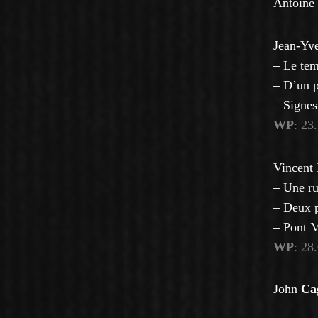
Antoine
Jean-Yv
– Le tem
– D’un p
– Signe
WP
: 23
Vincent
– Une ru
– Deux p
– Pont M
WP
: 28
John
Ca