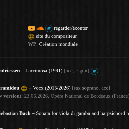
regarder/écouter
site du compositeur
WP
Création mondiale
ndriessen
– Lacrimosa (1991)
[acc, e-guit]
vramidou
–
Vocx
(2015/2026)
[sax soprano
, acc]
 version)
: 23.06.2026, Opéra National de Bordeaux (France
Sebastian
Bach
–
Sonata for viola di gamba and harpsichor