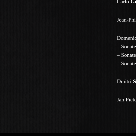
Carlo
Ge
Jean-Ph
Domeni
–
Sonate
– Sonate
– Sonate
Dmitri
S
Jan Piet