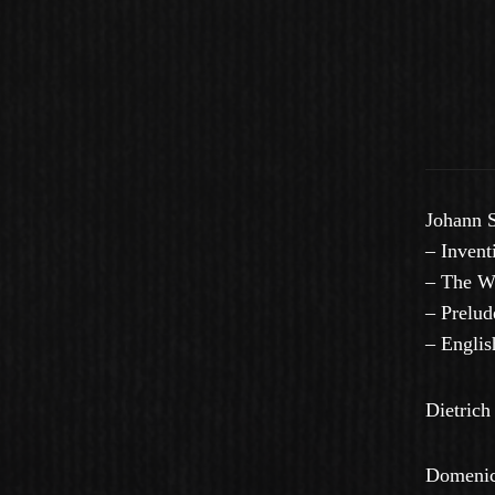
Johann 
–
Invent
– The We
– Prelu
– Englis
Dietric
Domeni