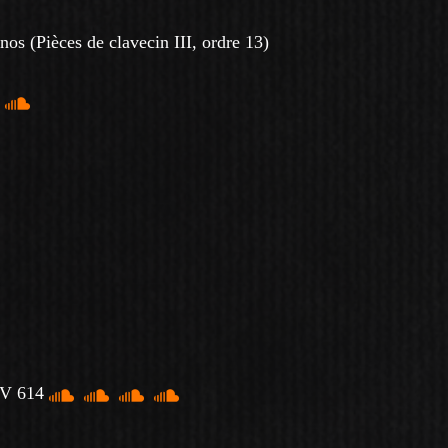
inos
(
Pièces de clavecin III, ordre 13
)
WV 614