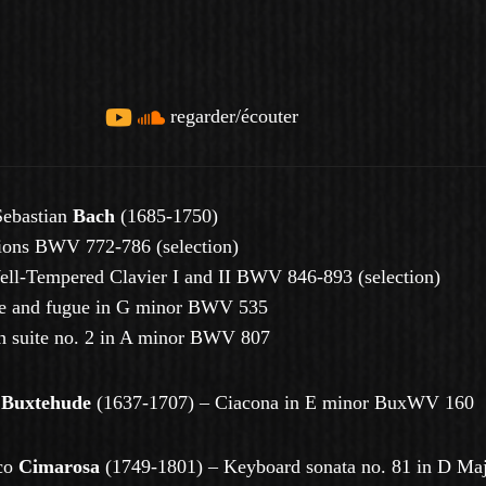
regarder/écouter
Sebastian
Bach
(1685-1750)
ions BWV 772-786 (selection)
ll-Tempered Clavier I and II BWV 846-893 (selection)
de and fugue in G minor BWV 535
h suite no. 2 in A minor BWV 807
h
Buxtehude
(1637-1707) –
Ciacona in E minor BuxWV 160
co
Cimarosa
(1749-1801) –
Keyboard sonata no. 81 in D Ma