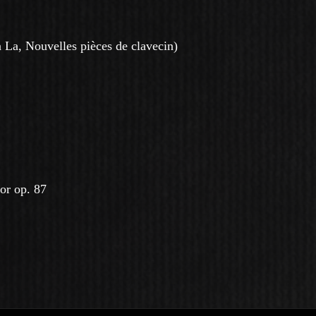
n La, N
ouvelles pièces de clavecin
)
or op. 87