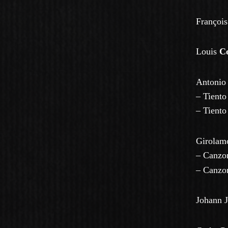
Françoi
Louis
C
Antoni
–
Tiento 
– Tiento
Girola
– Canzon
– Canzon
Johann 