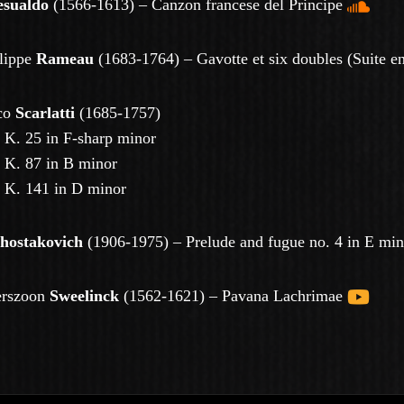
sualdo
(1566-1613) – Canzon francese del Principe
ilippe
Rameau
(1683-1764) –
Gavotte et six doubles
(Suite e
co
Scarlatti
(1685-1757)
 K. 25 in F-sharp minor
 K. 87 in B minor
 K. 141 in D minor
hostakovich
(1906-1975) –
Prelude and fugue no. 4 in E min
erszoon
Sweelinck
(1562-1621) – Pavana Lachrimae