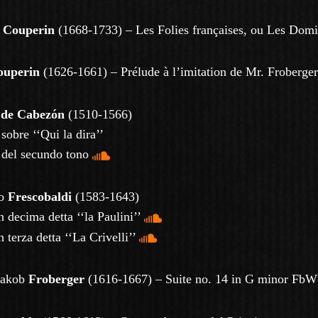
s
Couperin
(1668-1733) –
Les Folies françaises, ou Les Dom
ouperin
(1626-1661) – Prélude à l’imitation de Mr. Froberger
o
de Cabezón
(1510-1566)
sobre ‘‘Qui la dira’’
 del secundo tono
mo
Frescobaldi
(1583-1643)
 decima detta ‘‘la Paulini’’
 terza detta ‘‘La Crivelli’’
Jakob
Froberger
(1616-1667) – Suite no. 14 in G minor Fb