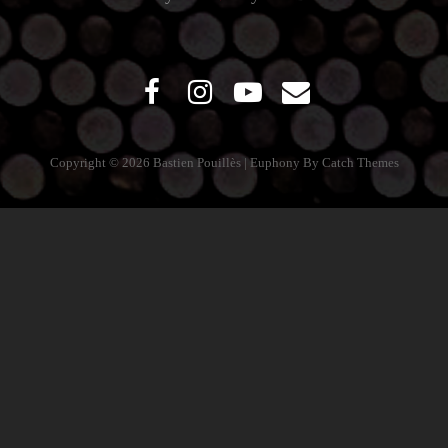
Facebook
Instagram
Youtube
Email
Copyright © 2026
Bastien Pouillès
|
Euphony By
Catch Themes