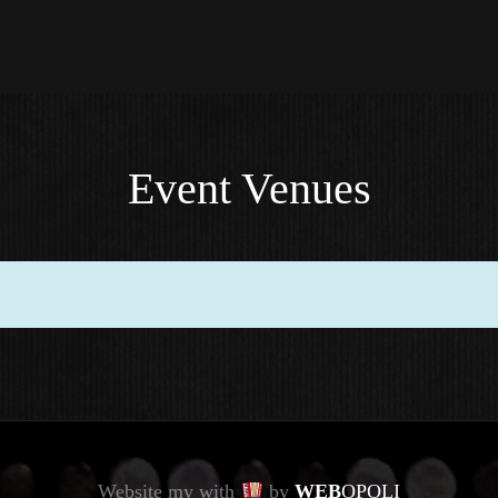
Event Venues
Website my with
by
WEB
OPOLI